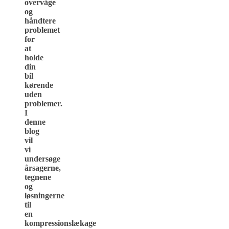
overvåge
og
håndtere
problemet
for
at
holde
din
bil
kørende
uden
problemer.
I
denne
blog
vil
vi
undersøge
årsagerne,
tegnene
og
løsningerne
til
en
kompressionslækage