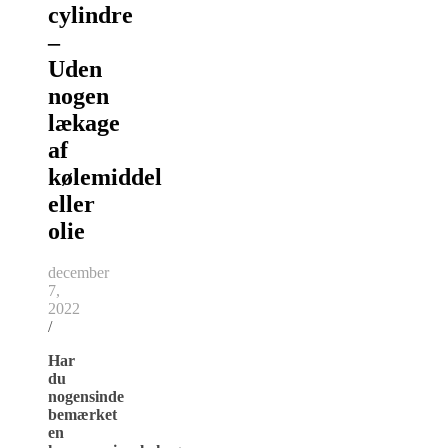
cylindre
–
Uden
nogen
lækage
af
kølemiddel
eller
olie
december
7,
2022
/
Har
du
nogensinde
bemærket
en