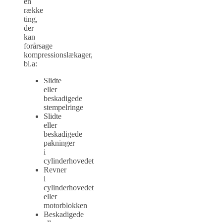
en
række
ting,
der
kan
forårsage
kompressionslækager,
bl.a:
Slidte
eller
beskadigede
stempelringe
Slidte
eller
beskadigede
pakninger
i
cylinderhovedet
Revner
i
cylinderhovedet
eller
motorblokken
Beskadigede