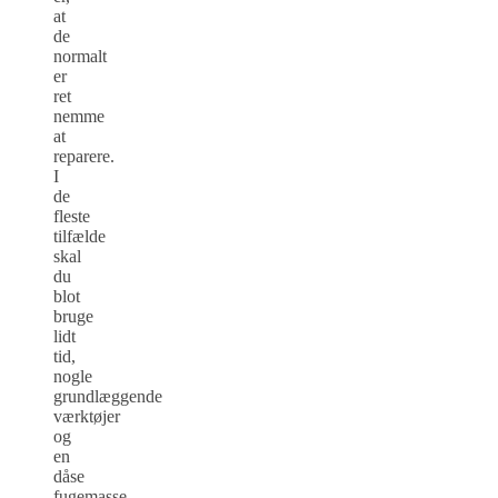
at
de
normalt
er
ret
nemme
at
reparere.
I
de
fleste
tilfælde
skal
du
blot
bruge
lidt
tid,
nogle
grundlæggende
værktøjer
og
en
dåse
fugemasse.