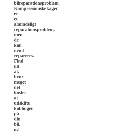
bilreparationsproblem.
Kompressionslækager
er
et
almindeligt
reparationsproblem,
men
de
kan
nemt
repareres.
Find
ud
af,
hvor
meget
det
koster
at
udskifte
koblingen
på
din
bil,
og