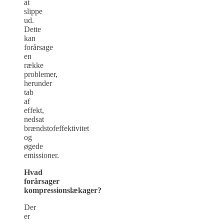
at
slippe
ud.
Dette
kan
forårsage
en
række
problemer,
herunder
tab
af
effekt,
nedsat
brændstofeffektivitet
og
øgede
emissioner.
Hvad
forårsager
kompressionslækager?
Der
er