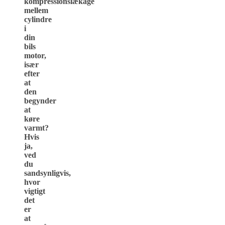
kompressionslækage
mellem
cylindre
i
din
bils
motor,
især
efter
at
den
begynder
at
køre
varmt?
Hvis
ja,
ved
du
sandsynligvis,
hvor
vigtigt
det
er
at