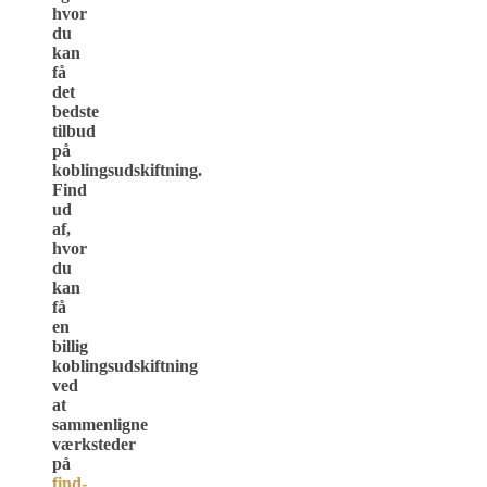
hvor
du
kan
få
det
bedste
tilbud
på
koblingsudskiftning.
Find
ud
af,
hvor
du
kan
få
en
billig
koblingsudskiftning
ved
at
sammenligne
værksteder
på
find-