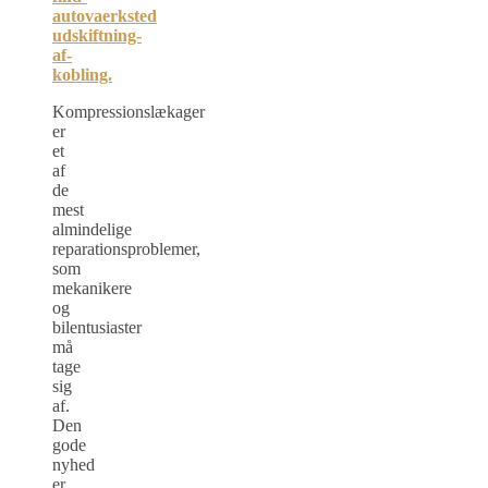
autovaerksted
udskiftning-
af-
kobling.
Kompressionslækager
er
et
af
de
mest
almindelige
reparationsproblemer,
som
mekanikere
og
bilentusiaster
må
tage
sig
af.
Den
gode
nyhed
er,