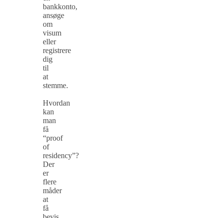
bankkonto,
ansøge
om
visum
eller
registrere
dig
til
at
stemme.
Hvordan
kan
man
få
“proof
of
residency”?
Der
er
flere
måder
at
få
bevis