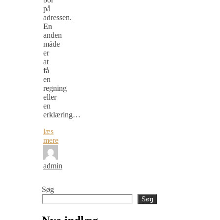
på
adressen.
En
anden
måde
er
at
få
en
regning
eller
en
erklæring…
læs
mere
admin
Søg
Søg