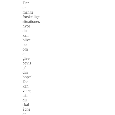
Der
er
mange
forskellige
situationer,
hvor
du
kan
blive
bedt
om
at
give
bevis
på
din
bopæl.
Det
kan
være,
når
du
skal
åbne
en