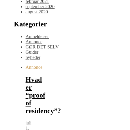
februar 2021
september 2020
august 2020
Kategorier
Anmeldelser
Annonce
GØR DET SELV
Guider
nyheder
Annonce
Hvad
er
“proof
of
residency”?
juli
1,