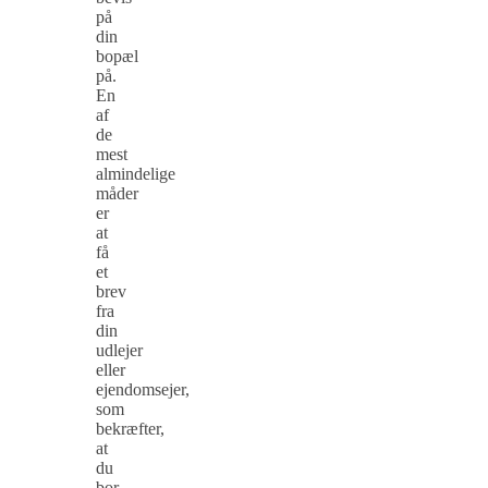
på
din
bopæl
på.
En
af
de
mest
almindelige
måder
er
at
få
et
brev
fra
din
udlejer
eller
ejendomsejer,
som
bekræfter,
at
du
bor